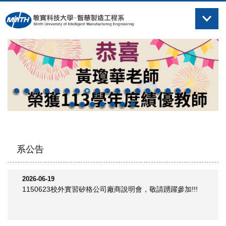
跳
到
主
要
內
容
區
系公告
2026-06-19
1150623校外實習矽格公司廠商說明會，敬請踴躍參加!!!