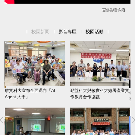
更多影音內容
校園新聞
影音專區
校園活動
敏實科大宣布全面邁向「AI
勤益科大與敏實科大簽署產業實
敏
Agent 大學」
作教育合作協議
賽
宴