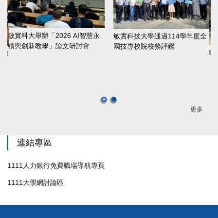
敏實科大舉辦「2026 AI智慧永
敏實科技大學通過114學年度全
續與創新教學」論文研討會
國技專校院校務評鑑
敏
nt
人
更多
連結專區
1111人力銀行免費職場導航專頁
1111大學網討論區