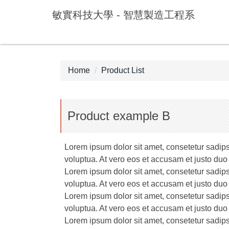
Jump
敏實科技大學 - 智慧製造工程系
to
the
main
content
block
Home
Product List
Product example B
Lorem ipsum dolor sit amet, consetetur sadip
voluptua. At vero eos et accusam et justo duo
Lorem ipsum dolor sit amet, consetetur sadip
voluptua. At vero eos et accusam et justo duo
Lorem ipsum dolor sit amet, consetetur sadip
voluptua. At vero eos et accusam et justo duo
Lorem ipsum dolor sit amet, consetetur sadip